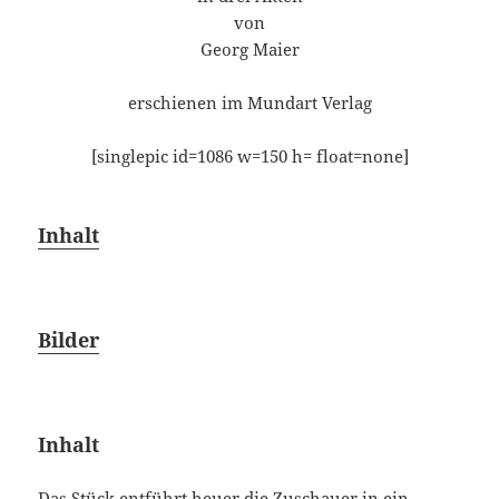
von
Georg Maier
erschienen im Mundart Verlag
[singlepic id=1086 w=150 h= float=none]
Inhalt
Bilder
Inhalt
Das Stück entführt heuer die Zuschauer in ein