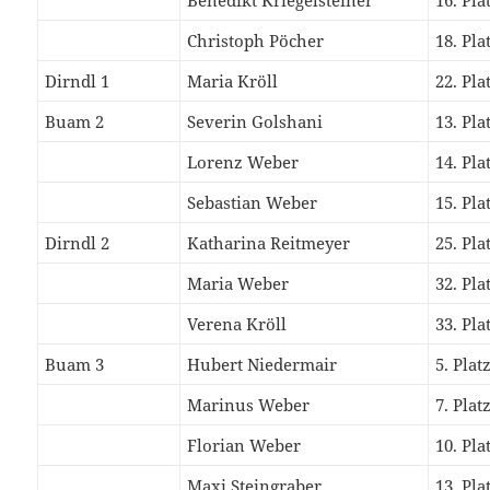
Benedikt Kriegelsteiner
16. Pla
Christoph Pöcher
18. Pla
Dirndl 1
Maria Kröll
22. Pla
Buam 2
Severin Golshani
13. Pla
Lorenz Weber
14. Pla
Sebastian Weber
15. Pla
Dirndl 2
Katharina Reitmeyer
25. Pla
Maria Weber
32. Pla
Verena Kröll
33. Pla
Buam 3
Hubert Niedermair
5. Plat
Marinus Weber
7. Plat
Florian Weber
10. Pla
Maxi Steingraber
13. Pla