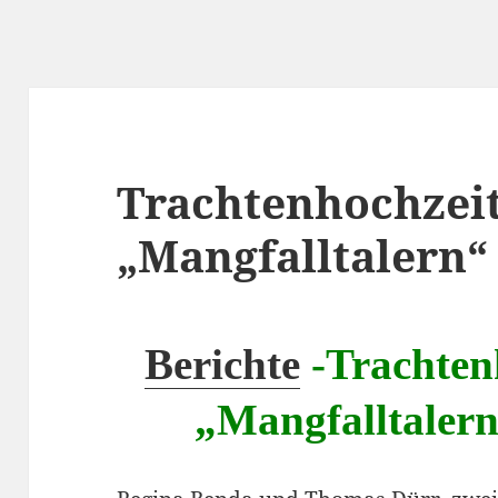
Trachtenhochzeit
„Mangfalltalern
Berichte
-Trachtenh
„Mangfalltaler