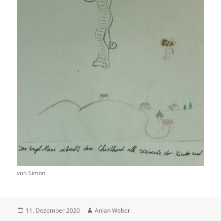
von Simon
Veröffentlicht
Autor
11. Dezember 2020
Anian Weber
am